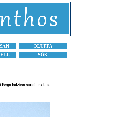
SAN
ÖLUFFA
TELL
SÖK
nd längs halvöns nordöstra kust.