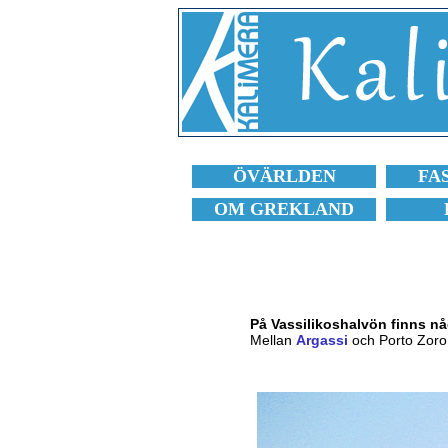
ÖVÄRLDEN
FA
OM GREKLAND
På Vassilikoshalvön finns nå
Mellan
Argassi
och Porto Zoro 