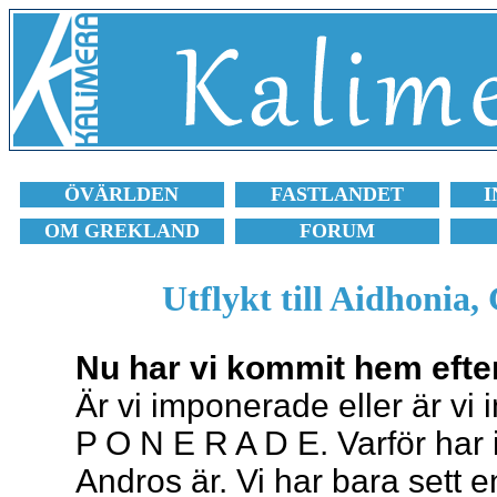
ÖVÄRLDEN
FASTLANDET
I
OM GREKLAND
FORUM
Utflykt till Aidhonia
Nu har vi kommit hem efter
Är vi imponerade eller är vi 
P O N E R A D E. Varför har 
Andros är. Vi har bara sett e