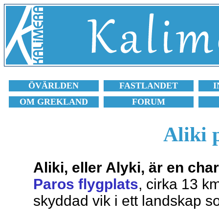
ÖVÄRLDEN
FASTLANDET
I
OM GREKLAND
FORUM
Aliki 
Aliki, eller Alyki, är en ch
Paros flygplats
, cirka 13 k
skyddad vik i ett landskap 