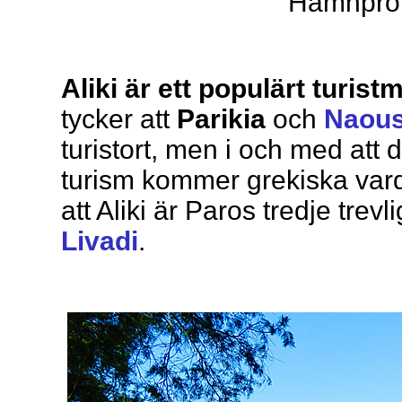
Hamnprom
Aliki är ett populärt turist
tycker att
Parikia
och
Naou
turistort, men i och med att 
turism kommer grekiska varda
att Aliki är Paros tredje trevl
Livadi
.