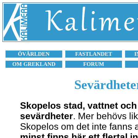
ÖVÄRLDEN
FASTLANDET
I
OM GREKLAND
FORUM
Sevärdhete
Skopelos stad, vattnet och
sevärdheter
. Mer behövs li
Skopelos om det inte fanns 
minst finns här ett flertal 