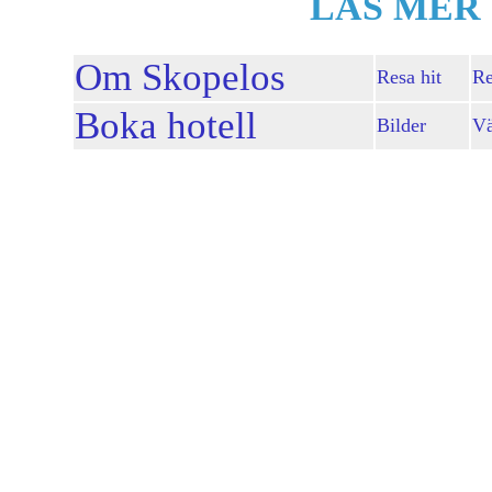
LÄS MER
Om Skopelos
Resa hit
Re
Boka hotell
Bilder
Vä