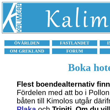
ÖVÄRLDEN
FASTLANDET
I
OM GREKLAND
FORUM
Boka hote
Flest boendealternativ fin
Fördelen med att bo i Polloni
båten till Kimolos utgår däri
Plaka
och
Tripiti. Om du vi