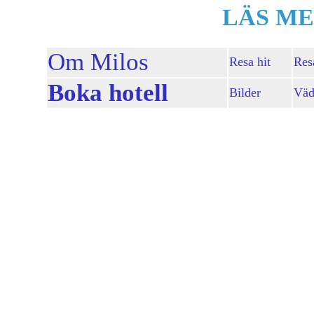
LÄS ME
Om Milos
Resa hit
Res
Boka hotell
Bilder
Väd