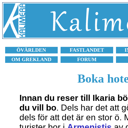
ÖVÄRLDEN
FASTLANDET
I
OM GREKLAND
FORUM
Boka hote
Innan du reser till Ikaria 
du vill bo
. Dels har det att 
dels för att det är en stor ö.
turister bor i
Armenistis
av 