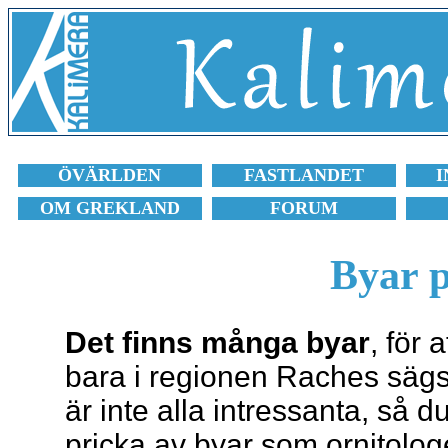
ÖVÄRLDEN
FASTLANDET
I
OM GREKLAND
FORUM
Byar p
Det finns många byar
, för 
bara i regionen Raches sägs 
är inte alla intressanta, så 
pricka av byar som ornitologe