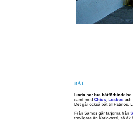
BÅT
Ikaria har bra båtförbindel
samt med
Chios
,
Lesbos
och
Det går också båt till Patmos, L
Från Samos går färjorna från
S
trevligare än Karlovassi, så åk 