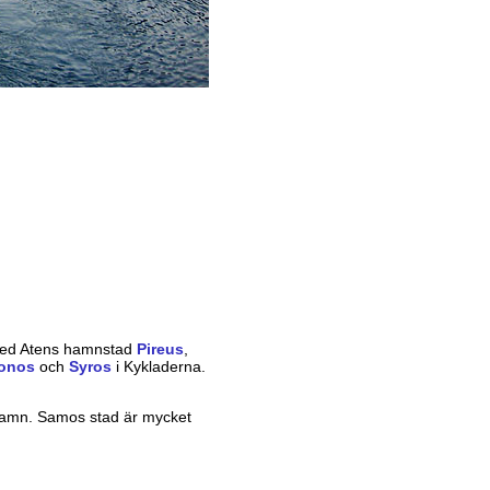
 med Atens hamnstad
Pireus
,
onos
och
Syros
i Kykladerna.
hamn. Samos stad är mycket