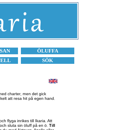
SAN
ÖLUFFA
TELL
SÖK
 med charter, men det gick
kelt att resa hit på egen hand.
ch flyga inrikes till Ikaria. Att
 och sluta sin öluff på en ö.
Till
 du med Airtours, Apollo eller