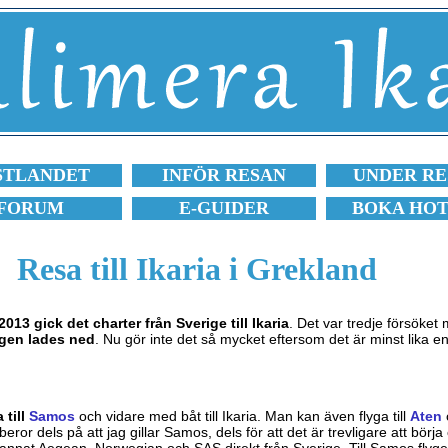
STLANDET
INFÖR RESAN
UNDER RE
FORUM
E-GUIDER
BOKA HO
Resa till Ikaria i Grekland
13 gick det charter från Sverige till Ikaria
. Det var tredje försöket
gen lades ned
. Nu gör inte det så mycket eftersom det är minst lika en
till
Samos
och vidare med båt till Ikaria. Man kan även flyga till
Aten
o
 beror dels på att jag gillar Samos, dels för att det är trevligare att börja
annat Aegean, Norwegian och SAS direkt från Sverige. Till Samos flyger