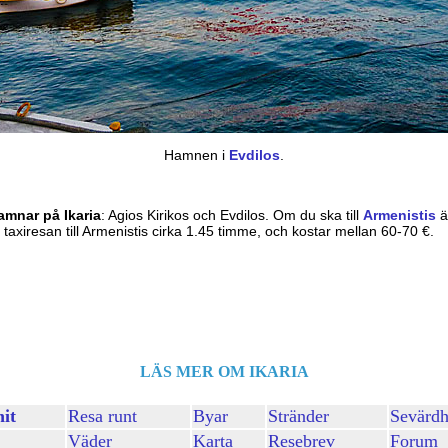
Hamnen i
Evdilos
.
amnar på Ikaria
: Agios Kirikos och Evdilos. Om du ska till
Armenistis
ä
ar taxiresan till Armenistis cirka 1.45 timme, och kostar mellan 60-70 €.
LÄS MER OM IKARIA
hit
Resa runt
Byar
Stränder
Sevärdh
Väder
Karta
Resebrev
Forum