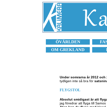
ÖVÄRLDEN
FA
OM GREKLAND
Under somrarna år 2012 och 20
tydligen inte så bra för
satsnin
FLYGSTOL
Absolut smidigast är att flyga 
jag föredrar att flyga till Samos
Aten kan du flyga med
bland 