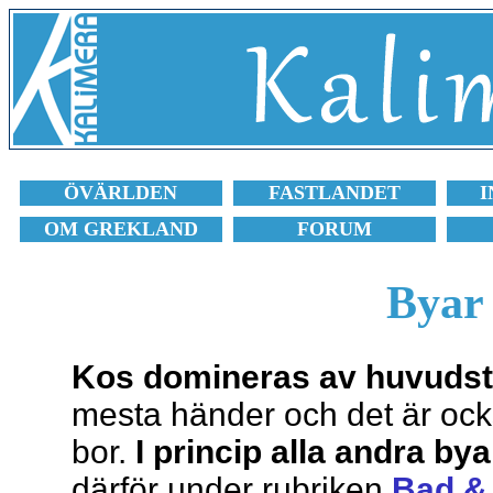
ÖVÄRLDEN
FASTLANDET
I
OM GREKLAND
FORUM
Byar
Kos domineras av huvudst
mesta händer och det är ocks
bor.
I princip alla andra bya
därför under rubriken
Bad &