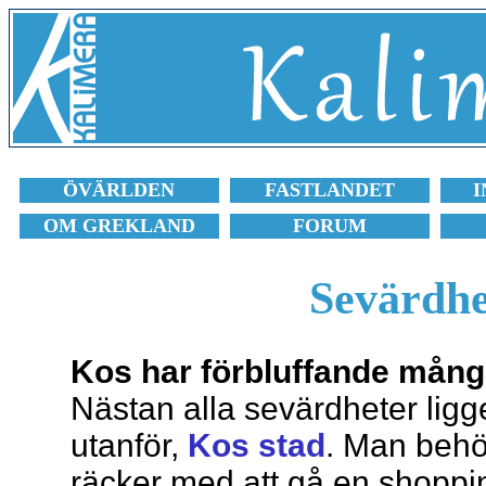
ÖVÄRLDEN
FASTLANDET
I
OM GREKLAND
FORUM
Sevärdhe
Kos har förbluffande mång
Nästan alla sevärdheter ligger
utanför,
Kos stad
. Man behö
räcker med att gå en shoppi