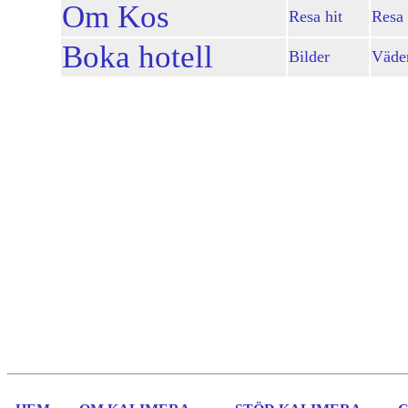
Om Kos
Resa hit
Resa 
Boka hotell
Bilder
Väde