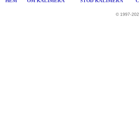
HEM
OM KALIMERA
STÖD KALIMERA
© 1997-202