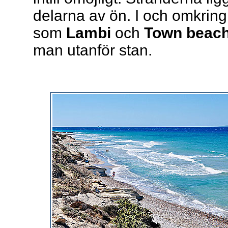
delarna av ön. I och omkrin
som
Lambi
och
Town beac
man utanför stan.