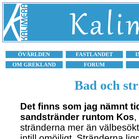
ÖVÄRLDEN
FASTLANDET
I
OM GREKLAND
FORUM
Bad och st
Det finns som jag nämnt tid
sandstränder runtom Kos
,
stränderna mer än välbesökta
intill omöjligt. Stränderna l