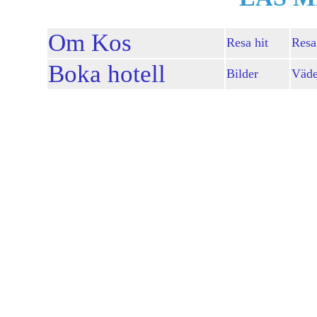
Om Kos
Resa hit
Resa
Boka hotell
Bilder
Väde